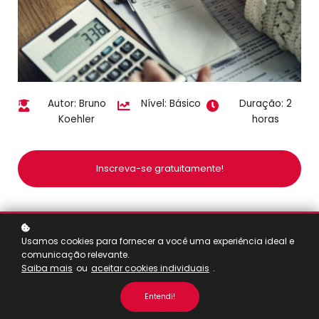
Autor: Bruno
Nível: Básico
Duração: 2
Koehler
horas
Inscreva-se gratuitamente!
Usamos cookies para fornecer a você uma experiência ideal e
comunicação relevante.
VISÃO GERAL DO CURSO
Saiba mais
ou
aceitar cookies individuais
.
O curso visa apresentar o processo de parametrização
do módulo, assim como as configurações iniciais para sua
Entendi!
operacionalização. O curso aborda lançamentos de