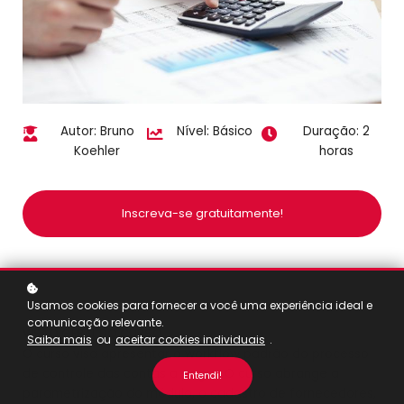
Autor: Bruno
Nível: Básico
Duração: 2
Koehler
horas
Inscreva-se gratuitamente!
Usamos cookies para fornecer a você uma experiência ideal e
comunicação relevante.
VISÃO GERAL DO CURSO
Saiba mais
ou
aceitar cookies individuais
.
O curso visa apresentar o workflow padrão do processo
de controle das contas a pagar. O curso abrange a
Entendi!
parametrização do módulo, o cadastro de fornecedores,